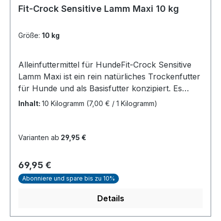
Fit-Crock Sensitive Lamm Maxi 10 kg
Größe:
10 kg
Alleinfuttermittel für HundeFit-Crock Sensitive
Lamm Maxi ist ein rein natürliches Trockenfutter
für Hunde und als Basisfutter konzipiert. Es
enthält keine synthetischen Zusatzstoffe. Somit
Inhalt:
10 Kilogramm
(7,00 € / 1 Kilogramm)
wird der Stoffwechsel nicht zusätzlich belastet
(weitere Ursache einer so genannten
„Futtermittelallergie"). Ausgewogene natürliche
Varianten ab
29,95 €
Zutaten sorgen für eine breite Versorgung sowie
eine optimale Ernährung. Unser schonendes
Regulärer Preis:
69,95 €
Kaltpress-Herstellungsverfahren stellt sicher,
Abonniere und spare bis zu 10%
dass die natürlichen Vitamine und
Mikronährstoffe in ihrer ursprünglichen Form
Details
erhalten bleiben und so dem Organismus in
vollem Maße zur Verfügung stehen.Fit-Crock