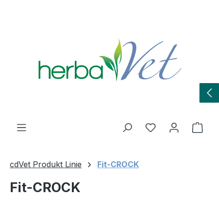
Zum Hauptinhalt springen
Du hast 0 Produ
Ware
cdVet Produkt Linie
Fit-CROCK
Fit-CROCK