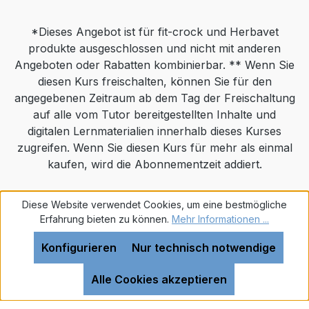
Schalen angeboten werden.
naturbelassenes kaltgepresstes Sojaöl, Leinöl,
ausgewogene und bedarfsgerechte Ernährung
Traubenkernmehl, Algenkalk, Brennnesselkraut,
*Dieses Angebot ist für fit-crock und Herbavet
des Hundes. Sie sollten jedoch den individuellen
Birkenblatt, Mariendistelkraut, Löwenzahn,
produkte ausgeschlossen und nicht mit anderen
Bedürfnissen des Hundes angepasst werden, da
Malzkeime, Seealgenmehl, RosmarinAnalytische
Angeboten oder Rabatten kombinierbar. ** Wenn Sie
der Bedarf je nach Rasse, Alter und Größe des
Bestandteile und Gehalte: Rohprotein 19,90%,
diesen Kurs freischalten, können Sie für den
Hundes, Bewegungsleistung, Umwelteinflüssen
Rohfett 7,50%, Rohfaser 8,50%, Rohasche
angegebenen Zeitraum ab dem Tag der Freischaltung
variieren kann. Frisches Wasser sollte immer zur
4,80%, Calcium 1,35%, Phosphor 0,75%
auf alle vom Tutor bereitgestellten Inhalte und
Verfügung stehen.Kühl und trocken lagern. Vor
digitalen Lernmaterialien innerhalb dieses Kurses
direkter Sonneneinstrahlung
zugreifen. Wenn Sie diesen Kurs für mehr als einmal
schützen.Zusammensetzung: Fleisch und
kaufen, wird die Abonnementzeit addiert.
tierische Nebenerzeugnisse (17%
Rindfleischmehl, 6,79% Blutmehl, 5,5%
Rinderfett), Mais, Reis, Maiskeime,
Realisiert mit Shopware
Diese Website verwendet Cookies, um eine bestmögliche
Meeresfischmehl, Melasse, Bierhefe,
Erfahrung bieten zu können.
Mehr Informationen ...
Möhrentrester, Molkenpulver, Rübenschnitzel,
Leinöl, Traubenkernmehl,
Konfigurieren
Nur technisch notwendige
Sonnenblumenkuchen, Algenkalk, Torf,
Alle Cookies akzeptieren
Malzkeime, Birkenblätter, Brennnesselkraut,
Mariendistelkraut, Löwenzahnkraut,