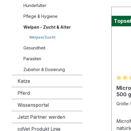
Hundefutter
Pflege & Hygiene
Topsel
Welpen - Zucht & Alter
Welpen/Zucht
Gesundheit
Parasiten
Zubehör & Dosierung
Katze
Durchs
Micro
Pferd
500 
Größe:
Wissensportal
Jetzt Partner werden
MicroM
natürl
cdVet Produkt Linie