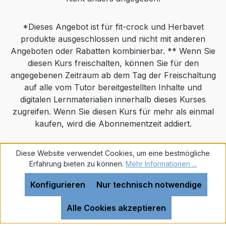
25,6%, Rohfaser 8,6%, Rohasche
3,8%Fütterungsempfehlung: Täglich 1 g/5
kg Körpergewicht dem Futter beifügen. Bei
*Dieses Angebot ist für fit-crock und Herbavet
Bedarf kann die Fütterungsmenge
produkte ausgeschlossen und nicht mit anderen
verdoppelt werden. 1 halber TL entspricht
Angeboten oder Rabatten kombinierbar. ** Wenn Sie
ca. 1 g.
diesen Kurs freischalten, können Sie für den
angegebenen Zeitraum ab dem Tag der Freischaltung
auf alle vom Tutor bereitgestellten Inhalte und
digitalen Lernmaterialien innerhalb dieses Kurses
zugreifen. Wenn Sie diesen Kurs für mehr als einmal
kaufen, wird die Abonnementzeit addiert.
Realisiert mit Shopware
Diese Website verwendet Cookies, um eine bestmögliche
Erfahrung bieten zu können.
Mehr Informationen ...
Konfigurieren
Nur technisch notwendige
Alle Cookies akzeptieren