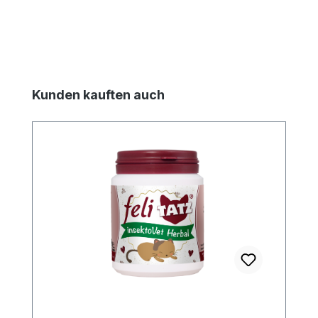
Produktgalerie überspringen
Kunden kauften auch