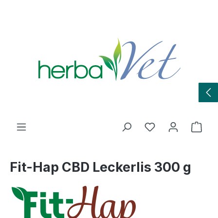
Zum Hauptinhalt springen
Du hast 0 Produ
Ware
Fit-Hap CBD Leckerlis 300 g