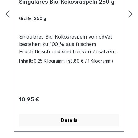
Singulares Bio-Kokosraspeln 250 g
Größe:
250 g
Singulares Bio-Kokosraspeln von cdVet
bestehen zu 100 % aus frischem
Fruchtfleisch und sind frei von Zusätzen
wie Konservierungsstoffen, Farbstoffen
Inhalt:
0.25 Kilogramm
(43,80 € / 1 Kilogramm)
oder Aromen. Da sie nach der Ernte nur
getrocknet und nicht erhitzt werden,
bleiben alle wichtigen Nährstoffe erhalten.
Kokosraspeln sind von Natur aus laktose-
und glutenfrei, so dass sie auch den
Regulärer Preis:
10,95 €
Ernährungsplan von Allergikern
hervorragend ergänzen können.Hoher
BallaststoffgehaltFür eine vegetarische
Details
und vegane Ernährung geeignetSehr gute
Akzeptanz