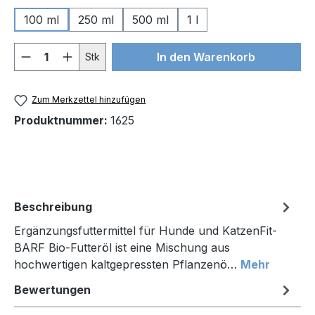
100 ml
250 ml
500 ml
1 l
Produkt Anzahl: Gib den gewünschten We
In den Warenkorb
Stk
Zum Merkzettel hinzufügen
Produktnummer:
1625
Beschreibung
Ergänzungsfuttermittel für Hunde und KatzenFit-
BARF Bio-Futteröl ist eine Mischung aus
hochwertigen kaltgepressten Pflanzenö…
Mehr
Bewertungen