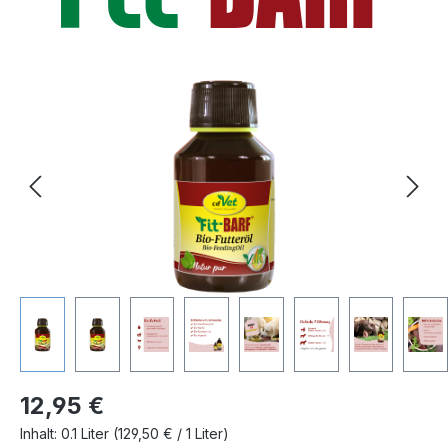
Bildergalerie überspringen
Regulärer Preis:
12,95 €
Inhalt:
0.1 Liter
(129,50 € / 1 Liter)