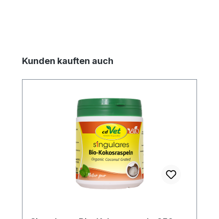
Produktgalerie überspringen
Kunden kauften auch