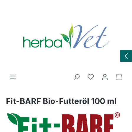
Zum Hauptinhalt springen
Du hast 0 Produ
Ware
Fit-BARF Bio-Futteröl 100 ml